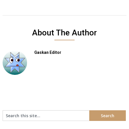
About The Author
Gaskan Editor