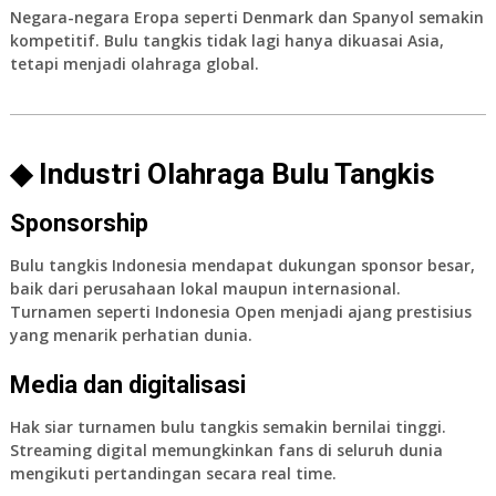
Negara-negara Eropa seperti Denmark dan Spanyol semakin
kompetitif. Bulu tangkis tidak lagi hanya dikuasai Asia,
tetapi menjadi olahraga global.
◆ Industri Olahraga Bulu Tangkis
Sponsorship
Bulu tangkis Indonesia mendapat dukungan sponsor besar,
baik dari perusahaan lokal maupun internasional.
Turnamen seperti Indonesia Open menjadi ajang prestisius
yang menarik perhatian dunia.
Media dan digitalisasi
Hak siar turnamen bulu tangkis semakin bernilai tinggi.
Streaming digital memungkinkan fans di seluruh dunia
mengikuti pertandingan secara real time.