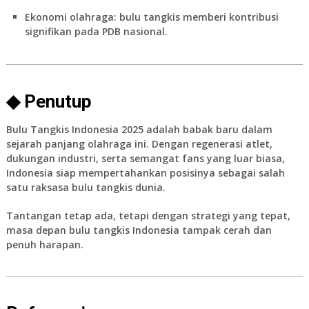
Ekonomi olahraga:
bulu tangkis memberi kontribusi
signifikan pada PDB nasional.
◆ Penutup
Bulu Tangkis Indonesia 2025
adalah babak baru dalam
sejarah panjang olahraga ini. Dengan regenerasi atlet,
dukungan industri, serta semangat fans yang luar biasa,
Indonesia siap mempertahankan posisinya sebagai salah
satu raksasa bulu tangkis dunia.
Tantangan tetap ada, tetapi dengan strategi yang tepat,
masa depan bulu tangkis Indonesia tampak cerah dan
penuh harapan.