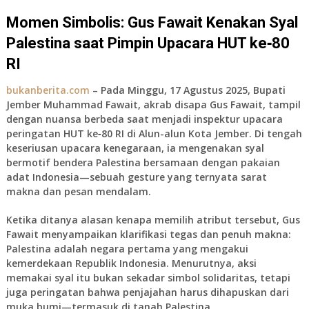
Momen Simbolis: Gus Fawait Kenakan Syal
Palestina saat Pimpin Upacara HUT ke‑80
RI
bukanberita.com
– Pada Minggu, 17 Agustus 2025,
Bupati
Jember Muhammad Fawait
, akrab disapa
Gus Fawait
, tampil
dengan nuansa berbeda saat menjadi inspektur upacara
peringatan
HUT ke‑80 RI
di Alun-alun Kota Jember. Di tengah
keseriusan upacara kenegaraan, ia mengenakan
syal
bermotif bendera Palestina
bersamaan dengan pakaian
adat Indonesia—sebuah gesture yang ternyata sarat
makna dan pesan mendalam.
Ketika ditanya alasan kenapa memilih atribut tersebut, Gus
Fawait menyampaikan klarifikasi tegas dan penuh makna:
Palestina adalah negara pertama yang mengakui
kemerdekaan Republik Indonesia.
Menurutnya, aksi
memakai syal itu bukan sekadar simbol solidaritas, tetapi
juga peringatan bahwa penjajahan harus dihapuskan dari
muka bumi—termasuk di tanah Palestina.