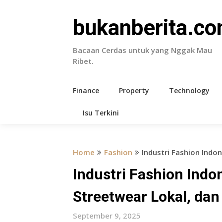
Skip
to
bukanberita.c
content
Bacaan Cerdas untuk yang Nggak Mau
Ribet.
Finance
Property
Technology
Isu Terkini
Home
Fashion
Industri Fashion Indo
Industri Fashion Indo
Streetwear Lokal, dan 
September 9, 2025