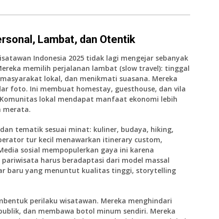
rsonal, Lambat, dan Otentik
Wisatawan Indonesia 2025 tidak lagi mengejar sebanyak
reka memilih perjalanan lambat (slow travel): tinggal
n masyarakat lokal, dan menikmati suasana. Mereka
ar foto. Ini membuat homestay, guesthouse, dan vila
ar. Komunitas lokal mendapat manfaat ekonomi lebih
h merata.
dan tematik sesuai minat: kuliner, budaya, hiking,
operator tur kecil menawarkan itinerary custom,
 Media sosial mempopulerkan gaya ini karena
i pariwisata harus beradaptasi dari model massal
r baru yang menuntut kualitas tinggi, storytelling
mbentuk perilaku wisatawan. Mereka menghindari
i publik, dan membawa botol minum sendiri. Mereka