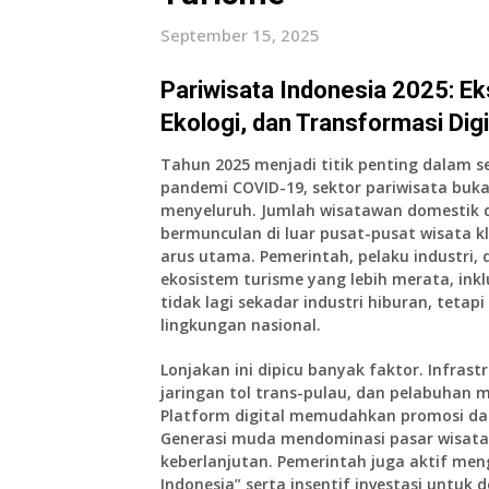
September 15, 2025
Pariwisata Indonesia 2025: Ek
Ekologi, dan Transformasi Dig
Tahun 2025 menjadi titik penting dalam s
pandemi COVID-19, sektor pariwisata buk
menyeluruh. Jumlah wisatawan domestik 
bermunculan di luar pusat-pusat wisata k
arus utama. Pemerintah, pelaku industri
ekosistem turisme yang lebih merata, inkl
tidak lagi sekadar industri hiburan, tet
lingkungan nasional.
Lonjakan ini dipicu banyak faktor. Infras
jaringan tol trans-pulau, dan pelabuhan m
Platform digital memudahkan promosi da
Generasi muda mendominasi pasar wisata,
keberlanjutan. Pemerintah juga aktif me
Indonesia” serta insentif investasi untuk