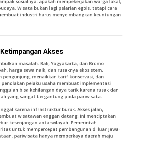
 dampak sosialnya: apakah mempekerjakan warga lokal,
daya. Wisata bukan lagi pelarian egois, tetapi cara
ini membuat industri harus menyeimbangkan keuntungan
n Ketimpangan Akses
bulkan masalah. Bali, Yogyakarta, dan Bromo
h, harga sewa naik, dan rusaknya ekosistem.
 pengunjung, menaikkan tarif konservasi, dan
, penolakan pelaku usaha membuat implementasi
unggulan bisa kehilangan daya tarik karena rusak dan
rah yang sangat bergantung pada pariwisata.
nggal karena infrastruktur buruk. Akses jalan,
 membuat wisatawan enggan datang. Ini menciptakan
ar kesenjangan antarwilayah. Pemerintah
oritas untuk mempercepat pembangunan di luar Jawa-
rataan, pariwisata hanya memperkaya daerah maju