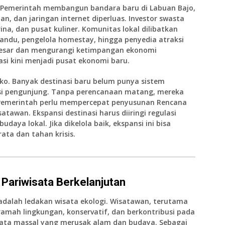
r. Pemerintah membangun bandara baru di Labuan Bajo,
an, dan jaringan internet diperluas. Investor swasta
a, dan pusat kuliner. Komunitas lokal dilibatkan
andu, pengelola homestay, hingga penyedia atraksi
 besar dan mengurangi ketimpangan ekonomi
asi kini menjadi pusat ekonomi baru.
ko. Banyak destinasi baru belum punya sistem
asi pengunjung. Tanpa perencanaan matang, mereka
. Pemerintah perlu mempercepat penyusunan Rencana
tawan. Ekspansi destinasi harus diiringi regulasi
daya lokal. Jika dikelola baik, ekspansi ini bisa
ata dan tahan krisis.
 Pariwisata Berkelanjutan
 adalah ledakan wisata ekologi. Wisatawan, terutama
amah lingkungan, konservatif, dan berkontribusi pada
sata massal yang merusak alam dan budaya. Sebagai