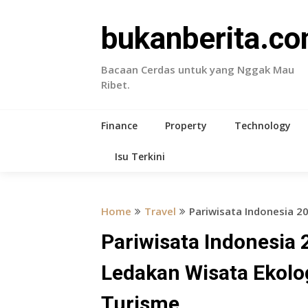
Skip
to
bukanberita.c
content
Bacaan Cerdas untuk yang Nggak Mau
Ribet.
Finance
Property
Technology
Isu Terkini
Home
Travel
Pariwisata Indonesia 20
Pariwisata Indonesia 
Ledakan Wisata Ekolog
Turisme