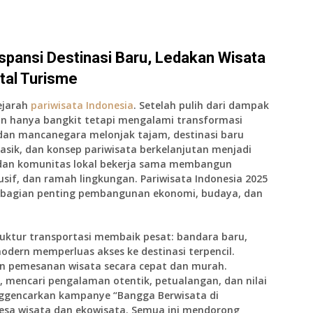
spansi Destinasi Baru, Ledakan Wisata
ital Turisme
ejarah
pariwisata Indonesia
. Setelah pulih dari dampak
an hanya bangkit tetapi mengalami transformasi
dan mancanegara melonjak tajam, destinasi baru
lasik, dan konsep pariwisata berkelanjutan menjadi
, dan komunitas lokal bekerja sama membangun
usif, dan ramah lingkungan. Pariwisata Indonesia 2025
api bagian penting pembangunan ekonomi, budaya, dan
truktur transportasi membaik pesat: bandara baru,
odern memperluas akses ke destinasi terpencil.
n pemesanan wisata secara cepat dan murah.
 mencari pengalaman otentik, petualangan, dan nilai
nggencarkan kampanye “Bangga Berwisata di
 desa wisata dan ekowisata. Semua ini mendorong