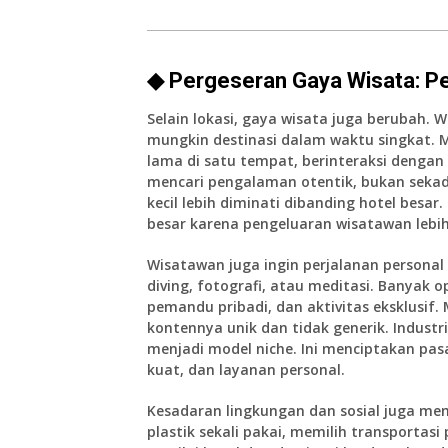
◆ Pergeseran Gaya Wisata: Pe
Selain lokasi, gaya wisata juga berubah. 
mungkin destinasi dalam waktu singkat. Me
lama di satu tempat, berinteraksi denga
mencari pengalaman otentik, bukan sekad
kecil lebih diminati dibanding hotel bes
besar karena pengeluaran wisatawan lebi
Wisatawan juga ingin perjalanan personal 
diving, fotografi, atau meditasi. Banyak 
pemandu pribadi, dan aktivitas eksklusif.
kontennya unik dan tidak generik. Industr
menjadi model niche. Ini menciptakan pasa
kuat, dan layanan personal.
Kesadaran lingkungan dan sosial juga me
plastik sekali pakai, memilih transportas