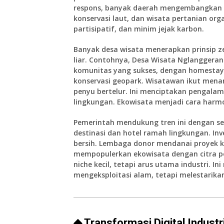
respons, banyak daerah mengembangkan e
konservasi laut, dan wisata pertanian o
partisipatif, dan minim jejak karbon.
Banyak desa wisata menerapkan prinsip ze
liar. Contohnya, Desa Wisata Nglanggeran
komunitas yang sukses, dengan homestay
konservasi geopark. Wisatawan ikut me
penyu bertelur. Ini menciptakan pengal
lingkungan. Ekowisata menjadi cara harm
Pemerintah mendukung tren ini dengan ser
destinasi dan hotel ramah lingkungan. In
bersih. Lembaga donor mendanai proyek k
mempopulerkan ekowisata dengan citra pos
niche kecil, tetapi arus utama industri. 
mengeksploitasi alam, tetapi melestarik
◆ Transformasi Digital Industr