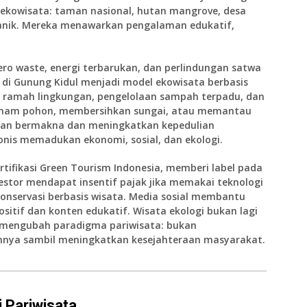
kowisata: taman nasional, hutan mangrove, desa
rganik. Mereka menawarkan pengalaman edukatif,
ro waste, energi terbarukan, dan perlindungan satwa
 di Gunung Kidul menjadi model ekowisata berbasis
 ramah lingkungan, pengelolaan sampah terpadu, dan
nanam pohon, membersihkan sungai, atau memantau
aman bermakna dan meningkatkan kepedulian
onis memadukan ekonomi, sosial, dan ekologi.
tifikasi Green Tourism Indonesia, memberi label pada
vestor mendapat insentif pajak jika memakai teknologi
onservasi berbasis wisata. Media sosial membantu
itif dan konten edukatif. Wisata ekologi bukan lagi
Ini mengubah paradigma pariwisata: bukan
annya sambil meningkatkan kesejahteraan masyarakat.
i Pariwisata