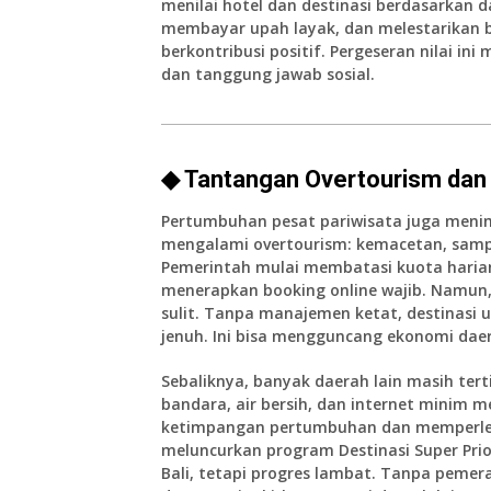
menilai hotel dan destinasi berdasarkan
membayar upah layak, dan melestarikan bu
berkontribusi positif. Pergeseran nilai 
dan tanggung jawab sosial.
◆ Tantangan Overtourism da
Pertumbuhan pesat pariwisata juga menim
mengalami overtourism: kemacetan, sampa
Pemerintah mulai membatasi kuota harian
menerapkan booking online wajib. Namun
sulit. Tanpa manajemen ketat, destinasi 
jenuh. Ini bisa mengguncang ekonomi dae
Sebaliknya, banyak daerah lain masih terti
bandara, air bersih, dan internet minim
ketimpangan pertumbuhan dan memperleb
meluncurkan program Destinasi Super Pri
Bali, tetapi progres lambat. Tanpa peme