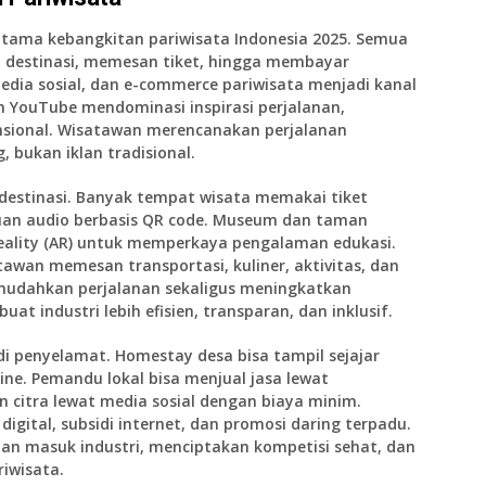
utama kebangkitan pariwisata Indonesia 2025. Semua
ari destinasi, memesan tiket, hingga membayar
edia sosial, dan e-commerce pariwisata menjadi kanal
 YouTube mendominasi inspirasi perjalanan,
nsional. Wisatawan merencanakan perjalanan
, bukan iklan tradisional.
estinasi. Banyak tempat wisata memakai tiket
nduan audio berbasis QR code. Museum dan taman
eality (AR) untuk memperkaya pengalaman edukasi.
awan memesan transportasi, kuliner, aktivitas, dan
memudahkan perjalanan sekaligus meningkatkan
t industri lebih efisien, transparan, dan inklusif.
adi penyelamat. Homestay desa bisa tampil sejajar
ine. Pemandu lokal bisa menjual jasa lewat
 citra lewat media sosial dengan biaya minim.
gital, subsidi internet, dan promosi daring terpadu.
n masuk industri, menciptakan kompetisi sehat, dan
iwisata.