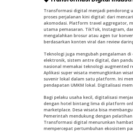
Transformasi digital menjadi pendorong 
proses perjalanan kini digital: dari menc
akomodasi. Platform travel aggregator, m
utama pemasaran. TikTok, Instagram, dan
mengalahkan brosur atau agen tur konve
berdasarkan konten viral dan review daring
Teknologi juga mengubah pengalaman di d
elektronik, sistem antre digital, dan pa
nasional memakai teknologi augmented r
Aplikasi super wisata memungkinkan wisat
suvenir lokal dalam satu platform. Ini 
pendapatan UMKM lokal. Digitalisasi membua
Bagi pelaku usaha kecil, digitalisasi menj
dengan hotel bintang lima di platform onl
marketplace. Desa wisata bisa membangun
Pemerintah mendukung dengan pelatihan di
Transformasi digital menurunkan hambata
mempercepat pertumbuhan ekosistem par