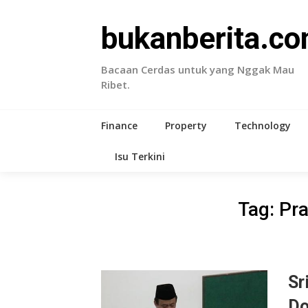
Skip
to
bukanberita.c
content
Bacaan Cerdas untuk yang Nggak Mau
Ribet.
Finance
Property
Technology
Isu Terkini
Tag:
Pr
Sr
Do