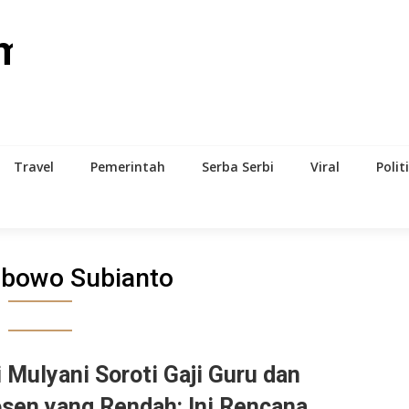
om
Travel
Pemerintah
Serba Serbi
Viral
Polit
abowo Subianto
i Mulyani Soroti Gaji Guru dan
sen yang Rendah: Ini Rencana