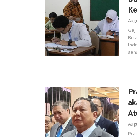
Ke
Augu
Gaj
Bic
Ind
sens
Pr
ak
At
Augu
Pra