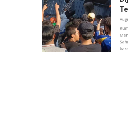
Te
Augu
Rum
Men
Sahr
kar