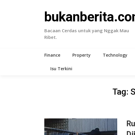
Skip
to
bukanberita.c
content
Bacaan Cerdas untuk yang Nggak Mau
Ribet.
Finance
Property
Technology
Isu Terkini
Tag:
S
Ru
Di