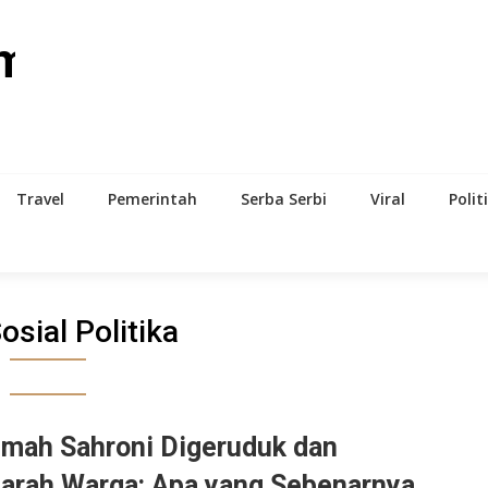
om
Travel
Pemerintah
Serba Serbi
Viral
Polit
osial Politika
mah Sahroni Digeruduk dan
jarah Warga: Apa yang Sebenarnya