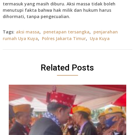
termasuk yang masih diburu. Aksi massa tidak boleh
menutupi fakta bahwa hak milik dan hukum harus
dihormati, tanpa pengecualian.
Tags:
aksi massa
,
penetapan tersangka
,
penjarahan
rumah Uya Kuya
,
Polres Jakarta Timur
,
Uya Kuya
Related Posts