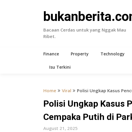
Skip
to
bukanberita.c
content
Bacaan Cerdas untuk yang Nggak Mau
Ribet.
Finance
Property
Technology
Isu Terkini
Home
Viral
Polisi Ungkap Kasus Penc
Polisi Ungkap Kasus 
Cempaka Putih di Par
August 21, 2025