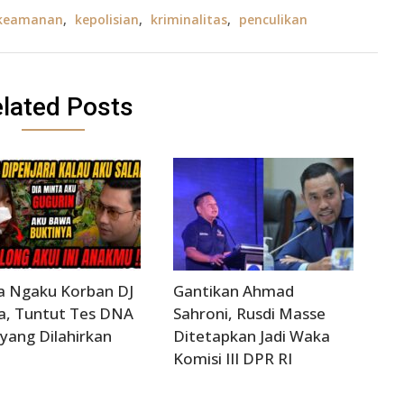
keamanan
,
kepolisian
,
kriminalitas
,
penculikan
lated Posts
a Ngaku Korban DJ
Gantikan Ahmad
a, Tuntut Tes DNA
Sahroni, Rusdi Masse
yang Dilahirkan
Ditetapkan Jadi Waka
Komisi III DPR RI