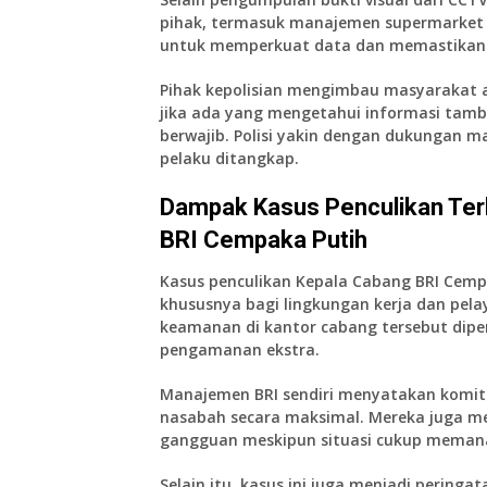
pihak, termasuk manajemen supermarket d
untuk memperkuat data dan memastikan se
Pihak kepolisian mengimbau masyarakat 
jika ada yang mengetahui informasi tamba
berwajib. Polisi yakin dengan dukungan ma
pelaku ditangkap.
Dampak Kasus Penculikan Te
BRI Cempaka Putih
Kasus penculikan Kepala Cabang BRI Cemp
khususnya bagi lingkungan kerja dan pelay
keamanan di kantor cabang tersebut di
pengamanan ekstra.
Manajemen BRI sendiri menyatakan kom
nasabah secara maksimal. Mereka juga me
gangguan meskipun situasi cukup memanas
Selain itu, kasus ini juga menjadi peringa