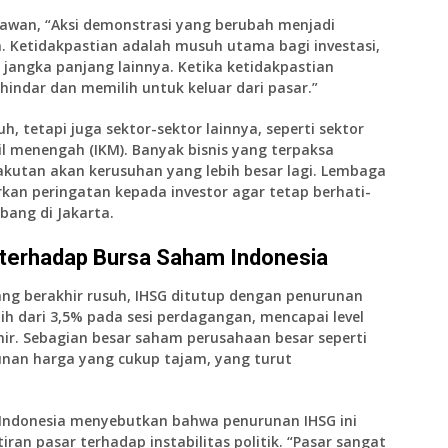
iawan
, “Aksi demonstrasi yang berubah menjadi
. Ketidakpastian adalah musuh utama bagi investasi,
 jangka panjang lainnya. Ketika ketidakpastian
indar dan memilih untuk keluar dari pasar.”
, tetapi juga sektor-sektor lainnya, seperti
sektor
cil menengah
(IKM). Banyak bisnis yang terpaksa
kutan akan kerusuhan yang lebih besar lagi.
Lembaga
an peringatan kepada investor agar tetap berhati-
bang di Jakarta.
terhadap Bursa Saham Indonesia
ng berakhir rusuh, IHSG ditutup dengan penurunan
bih dari
3,5%
pada sesi perdagangan, mencapai level
ir. Sebagian besar saham perusahaan besar seperti
an harga yang cukup tajam, yang turut
 Indonesia
menyebutkan bahwa penurunan IHSG ini
tiran pasar terhadap
instabilitas politik
. “Pasar sangat