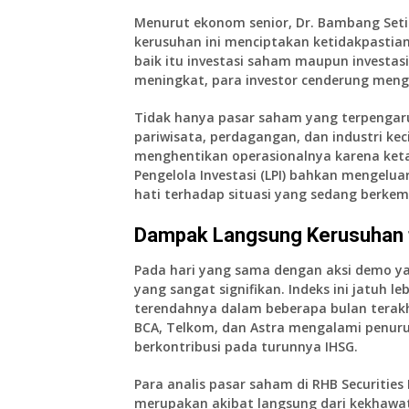
Menurut
ekonom senior
,
Dr. Bambang Set
kerusuhan ini menciptakan ketidakpastian
baik itu investasi saham maupun investasi
meningkat, para investor cenderung mengh
Tidak hanya pasar saham yang terpengaruh
pariwisata
,
perdagangan
, dan
industri ke
menghentikan operasionalnya karena keta
Pengelola Investasi (LPI)
bahkan mengeluark
hati terhadap situasi yang sedang berkem
Dampak Langsung Kerusuhan 
Pada hari yang sama dengan aksi demo ya
yang sangat signifikan.
Indeks
ini jatuh le
terendahnya dalam beberapa bulan terakh
BCA
,
Telkom
, dan
Astra
mengalami penurun
berkontribusi pada turunnya IHSG.
Para analis pasar saham di
RHB Securities
merupakan akibat langsung dari kekhawa