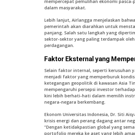
mempercepat pemulihan ekonomi pasca-p
dalam masyarakat.
Lebih lanjut, Airlangga menjelaskan bahwa
pemerintah akan diarahkan untuk mensta
panjang. Salah satu langkah yang diper
sektor-sektor yang paling terdampak oleh
perdagangan
.
Faktor Eksternal yang Memper
Selain faktor internal, seperti kerusuhan y
menjadi faktor yang memperburuk kondis
ketegangan geopolitik di kawasan Asia Tim
mempengaruhi persepsi investor terhadap 
kini lebih berhati-hati dalam memilih ins
negara-negara berkembang.
Ekonom Universitas Indonesia
,
Dr. Siti Ais
krisis energi dan perang dagang antar ne
“Dengan ketidakpastian global yang sema
portofolio mereka ke aset yang lebih aman