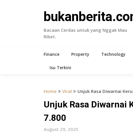
Skip
to
bukanberita.c
content
Bacaan Cerdas untuk yang Nggak Mau
Ribet.
Finance
Property
Technology
Isu Terkini
Home
Viral
Unjuk Rasa Diwarnai Keru
Unjuk Rasa Diwarnai 
7.800
August 29, 2025