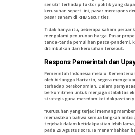
sensitif terhadap faktor politik yang da
kerusuhan seperti ini, pasar merespons de
pasar saham di RHB Securities.
Tidak hanya itu, beberapa
saham perban
mengalami penurunan harga. Pasar proper
tanda-tanda pemulihan pasca-pandemi, kin
ditimbulkan dari kerusuhan tersebut.
Respons Pemerintah dan Upaya
Pemerintah Indonesia melalui
Kementerian
oleh
Airlangga Hartarto
, segera mengelua
terhadap perekonomian. Dalam pernyataa
berkomitmen untuk menjaga stabilitas e
strategis guna meredam ketidakpastian ya
“Kerusuhan yang terjadi memang member
memastikan bahwa semua langkah antisip
terjebak dalam ketidakpastian lebih lama,
pada 29 Agustus sore. Ia menambahkan b