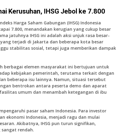
nai Kerusuhan, IHSG Jebol ke 7.800
Indeks Harga Saham Gabungan (IHSG)
Indonesia
capai
7.800
, menandakan kerugian yang cukup besar
ma jatuhnya IHSG ini adalah aksi unjuk rasa besar-
yang terjadi di Jakarta dan beberapa kota besar
nggu stabilitas sosial, tetapi juga memberikan dampak
leh berbagai elemen masyarakat ini bertujuan untuk
dap kebijakan pemerintah, terutama terkait dengan
dan beberapa isu lainnya. Namun, situasi tersebut
engan bentrokan antara peserta demo dan aparat
asilitas umum dan menambah ketegangan di ibu
mpengaruhi pasar saham Indonesia. Para investor
n ekonomi Indonesia, menjadi ragu dan mulai
esaran. Akibatnya,
IHSG
pun turun signifikan,
g sangat rendah.