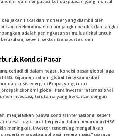
andemi dan mengatasi ketidakpuasan yang muncul
 kebijakan fiskal dan moneter yang diambil oleh
bilkan perekonomian dalam jangka pendek dan jangka
timbangkan adalah peningkatan
stimulus fiskal
untuk
 kerusuhan, seperti sektor
transportasi
dan
buruk Kondisi Pasar
ang terjadi di dalam negeri, kondisi pasar global juga
i
IHSG
. Sejumlah
saham global
tertekan akibat
ur dan krisis energi di Eropa, yang turut
prospek ekonomi global. Para investor internasional
trumen investasi, terutama yang berkaitan dengan
yah
, menjelaskan bahwa kondisi internasional seperti
gara besar juga turut berperan dalam penurunan IHSG.
kin meningkat, investor cenderung mengalihkan
, seperti emas atau obligasi negara maju,” ujarnya.