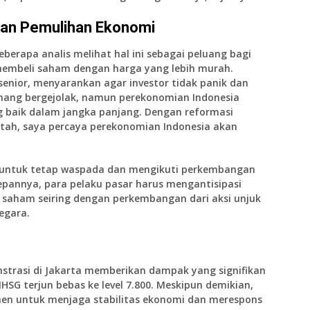
pan Pemulihan Ekonomi
eberapa analis melihat hal ini sebagai peluang bagi
 membeli saham dengan harga yang lebih murah.
senior, menyarankan agar investor tidak panik dan
mang bergejolak, namun perekonomian Indonesia
 baik dalam jangka panjang. Dengan reformasi
ntah, saya percaya perekonomian Indonesia akan
r untuk tetap waspada dan mengikuti perkembangan
e depannya, para pelaku pasar harus mengantisipasi
ar saham seiring dengan perkembangan dari aksi unjuk
egara.
nstrasi di Jakarta memberikan dampak yang signifikan
SG terjun bebas ke level 7.800. Meskipun demikian,
men untuk menjaga stabilitas ekonomi dan merespons