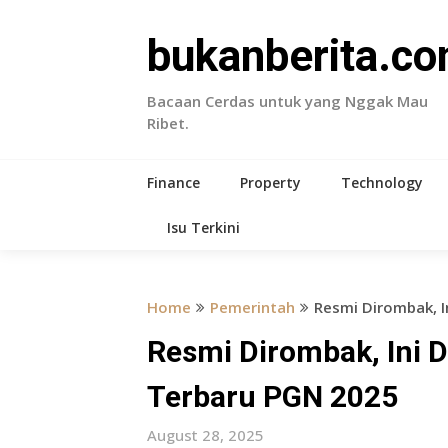
Skip
to
bukanberita.c
content
Bacaan Cerdas untuk yang Nggak Mau
Ribet.
Finance
Property
Technology
Isu Terkini
Home
Pemerintah
Resmi Dirombak, I
Resmi Dirombak, Ini D
Terbaru PGN 2025
August 28, 2025