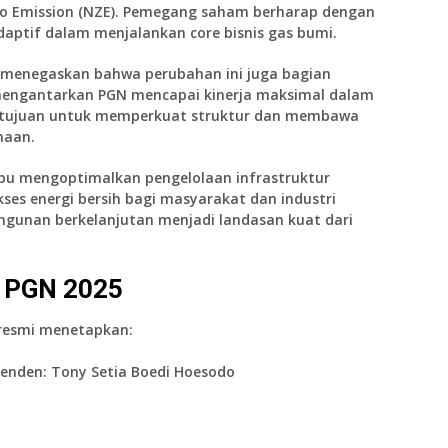
ero Emission (NZE). Pemegang saham berharap dengan
adaptif dalam menjalankan core bisnis gas bumi.
, menegaskan bahwa perubahan ini juga bagian
g mengantarkan PGN mencapai kinerja maksimal dalam
ertujuan untuk memperkuat struktur dan membawa
haan.
mpu mengoptimalkan pengelolaan infrastruktur
ses energi bersih bagi masyarakat dan industri
gunan berkelanjutan menjadi landasan kuat dari
u PGN 2025
resmi menetapkan:
penden:
Tony Setia Boedi Hoesodo