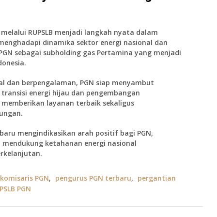
N melalui RUPSLB menjadi langkah nyata dalam
nghadapi dinamika sektor energi nasional dan
PGN sebagai subholding gas Pertamina yang menjadi
donesia.
nal dan berpengalaman, PGN siap menyambut
transisi energi hijau dan pengembangan
s memberikan layanan terbaik sekaligus
kungan.
aru mengindikasikan arah positif bagi PGN,
 mendukung ketahanan energi nasional
rkelanjutan.
komisaris PGN
,
pengurus PGN terbaru
,
pergantian
PSLB PGN