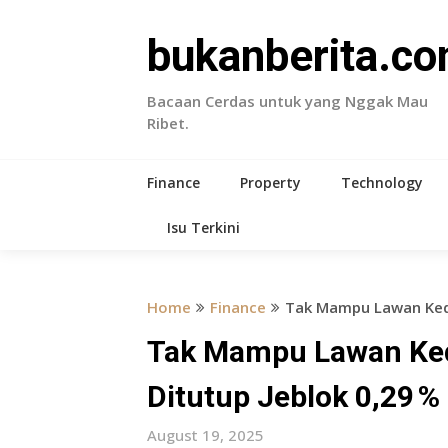
Skip
to
bukanberita.c
content
Bacaan Cerdas untuk yang Nggak Mau
Ribet.
Finance
Property
Technology
Isu Terkini
Home
Finance
Tak Mampu Lawan Kedig
Tak Mampu Lawan Ked
Ditutup Jeblok 0,29 % 
August 19, 2025