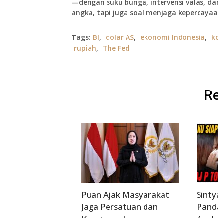
—dengan suku bunga, intervensi valas, dan
angka, tapi juga soal menjaga kepercaya
Tags:
BI
,
dolar AS
,
ekonomi Indonesia
,
ko
rupiah
,
The Fed
Re
Puan Ajak Masyarakat
Sinty
Jaga Persatuan dan
Pand