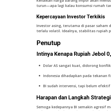
Kenaikan harga barang impor akan mendoron
turun—apa lagi kalau konsumsi rumah ta
Kepercayaan Investor Terkikis
Investor asing, terutama di pasar saham d
terlalu volatil. Idealnya, stabilitas rupiah
Penutup
Intinya Kenapa Rupiah Jebol 0,
Dolar AS sangat kuat, didorong konflik
Indonesia dihadapkan pada tekanan fisk
BI sudah intervensi, tapi belum efekti
Harapan dan Langkah Strateg
Semoga kedepannya BI semakin agresif me