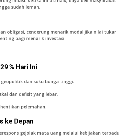
g inflasi. Ketika inflasi naik, daya beli masyarakat
ngga sudah lemah.
an obligasi, cenderung menarik modal jika nilai tukar
 penting bagi menarik investasi.
29 % Hari Ini
 geopolitik dan suku bunga tinggi.
al dan defisit yang lebar.
f hentikan pelemahan.
is ke Depan
respons gejolak mata uang melalui kebijakan terpadu