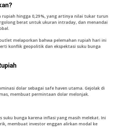
kan?
n rupiah hingga
0,29 %
, yang artinya nilai tukar turun
 tergolong berat untuk ukuran intraday, dan menandai
obal.
outlet melaporkan bahwa pelemahan rupiah hari ini
erti konflik geopolitik dan ekspektasi suku bunga
upiah
ominasi dolar sebagai safe haven utama. Gejolak di
amas, membuat permintaan dolar melonjak.
suku bunga karena inflasi yang masih melekat. Ini
rik, membuat investor enggan alirkan modal ke