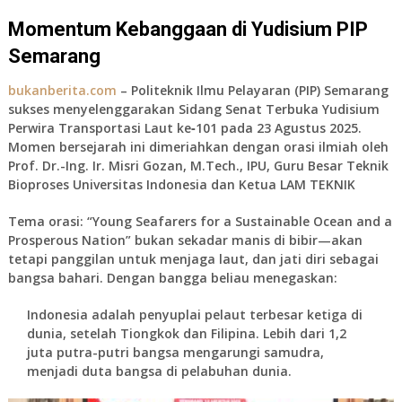
Momentum Kebanggaan di Yudisium PIP
Semarang
bukanberita.com
– Politeknik Ilmu Pelayaran (PIP) Semarang
sukses menyelenggarakan
Sidang Senat Terbuka Yudisium
Perwira Transportasi Laut ke‑101
pada 23 Agustus 2025.
Momen bersejarah ini dimeriahkan dengan orasi ilmiah oleh
Prof. Dr.-Ing. Ir. Misri Gozan, M.Tech., IPU
, Guru Besar Teknik
Bioproses Universitas Indonesia dan Ketua LAM TEKNIK
Tema orasi:
“Young Seafarers for a Sustainable Ocean and a
Prosperous Nation”
bukan sekadar manis di bibir—akan
tetapi panggilan untuk menjaga laut, dan jati diri sebagai
bangsa bahari. Dengan bangga beliau menegaskan:
Indonesia adalah
penyuplai pelaut terbesar ketiga di
dunia
, setelah Tiongkok dan Filipina. Lebih dari
1,2
juta putra-putri bangsa mengarungi samudra
,
menjadi duta bangsa di pelabuhan dunia.