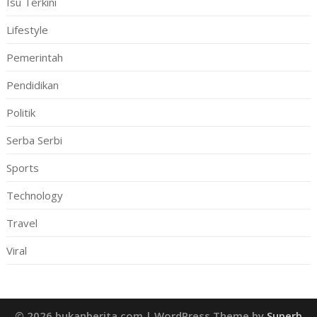
Isu Terkini
Lifestyle
Pemerintah
Pendidikan
Politik
Serba Serbi
Sports
Technology
Travel
Viral
© 2026 bukanberita.com
| WordPress Theme by
Superb