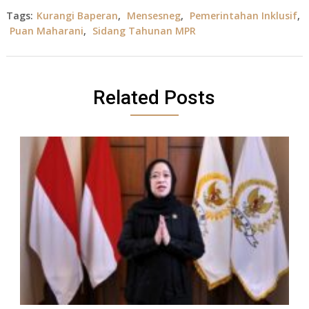
Tags:
Kurangi Baperan
,
Mensesneg
,
Pemerintahan Inklusif
,
Puan Maharani
,
Sidang Tahunan MPR
Related Posts