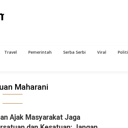
om
Travel
Pemerintah
Serba Serbi
Viral
Polit
uan Maharani
an Ajak Masyarakat Jaga
rsatuan dan Kesatuan: Jangan