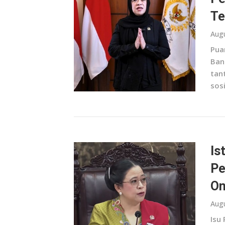
Te
Augu
Pua
Ban
tan
sosi
Is
Pe
O
Augu
Isu