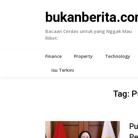
Skip
to
bukanberita.c
content
Bacaan Cerdas untuk yang Nggak Mau
Ribet.
Finance
Property
Technology
Isu Terkini
Tag:
P
Pu
Pe