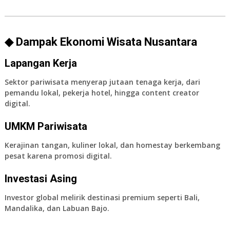
◆ Dampak Ekonomi Wisata Nusantara
Lapangan Kerja
Sektor pariwisata menyerap jutaan tenaga kerja, dari
pemandu lokal, pekerja hotel, hingga content creator
digital.
UMKM Pariwisata
Kerajinan tangan, kuliner lokal, dan homestay berkembang
pesat karena promosi digital.
Investasi Asing
Investor global melirik destinasi premium seperti Bali,
Mandalika, dan Labuan Bajo.