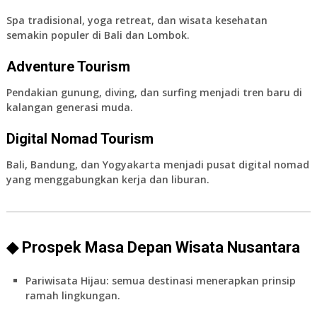
Spa tradisional, yoga retreat, dan wisata kesehatan
semakin populer di Bali dan Lombok.
Adventure Tourism
Pendakian gunung, diving, dan surfing menjadi tren baru di
kalangan generasi muda.
Digital Nomad Tourism
Bali, Bandung, dan Yogyakarta menjadi pusat digital nomad
yang menggabungkan kerja dan liburan.
◆ Prospek Masa Depan Wisata Nusantara
Pariwisata Hijau
: semua destinasi menerapkan prinsip
ramah lingkungan.