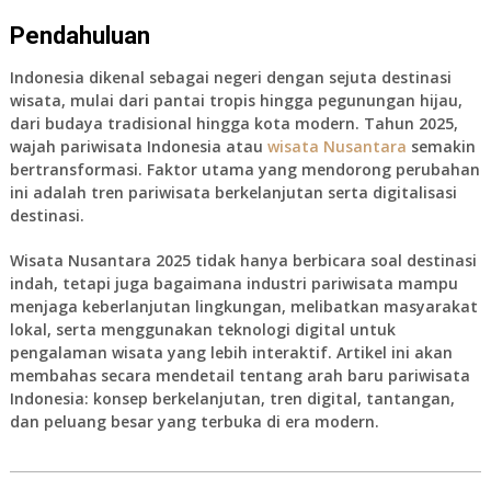
Pendahuluan
Indonesia dikenal sebagai negeri dengan sejuta destinasi
wisata, mulai dari pantai tropis hingga pegunungan hijau,
dari budaya tradisional hingga kota modern. Tahun
2025
,
wajah pariwisata Indonesia atau
wisata Nusantara
semakin
bertransformasi. Faktor utama yang mendorong perubahan
ini adalah tren
pariwisata berkelanjutan
serta
digitalisasi
destinasi
.
Wisata Nusantara 2025 tidak hanya berbicara soal destinasi
indah, tetapi juga bagaimana industri pariwisata mampu
menjaga keberlanjutan lingkungan, melibatkan masyarakat
lokal, serta menggunakan teknologi digital untuk
pengalaman wisata yang lebih interaktif. Artikel ini akan
membahas secara mendetail tentang arah baru pariwisata
Indonesia: konsep berkelanjutan, tren digital, tantangan,
dan peluang besar yang terbuka di era modern.