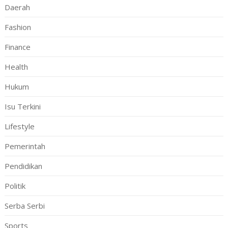
Daerah
Fashion
Finance
Health
Hukum
Isu Terkini
Lifestyle
Pemerintah
Pendidikan
Politik
Serba Serbi
Sports