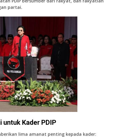
tan PDIP bersumber dari rakyat, dan rakyatlah
an partai.
i untuk Kader PDIP
mberikan
lima amanat penting
kepada kader: