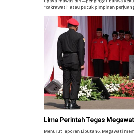
upaya mawas diri
—pengingat bahwa kekua
“cakrawati” atau pucuk pimpinan perjuang
Lima Perintah Tegas Megawat
Menurut laporan Liputan6, Megawati me