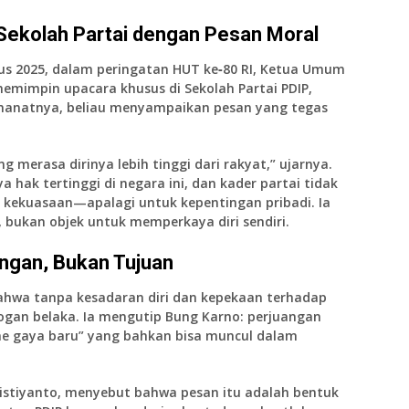
Sekolah Partai dengan Pesan Moral
us 2025, dalam peringatan
HUT ke‑80 RI
, Ketua Umum
memimpin upacara khusus di Sekolah Partai PDIP,
amanatnya, beliau menyampaikan pesan yang tegas
merasa dirinya lebih tinggi dari rakyat,” ujarnya.
a hak tertinggi di negara ini
, dan kader partai tidak
kekuasaan—apalagi untuk kepentingan pribadi. Ia
, bukan objek untuk memperkaya diri sendiri.
angan, Bukan Tujuan
hwa tanpa kesadaran diri dan kepekaan terhadap
 slogan belaka. Ia mengutip Bung Karno: perjuangan
me gaya baru” yang bahkan bisa muncul dalam
ristiyanto, menyebut bahwa pesan itu adalah bentuk