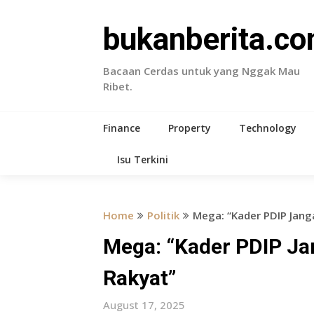
Skip
to
bukanberita.c
content
Bacaan Cerdas untuk yang Nggak Mau
Ribet.
Finance
Property
Technology
Isu Terkini
Home
Politik
Mega: “Kader PDIP Jang
Mega: “Kader PDIP Ja
Rakyat”
August 17, 2025