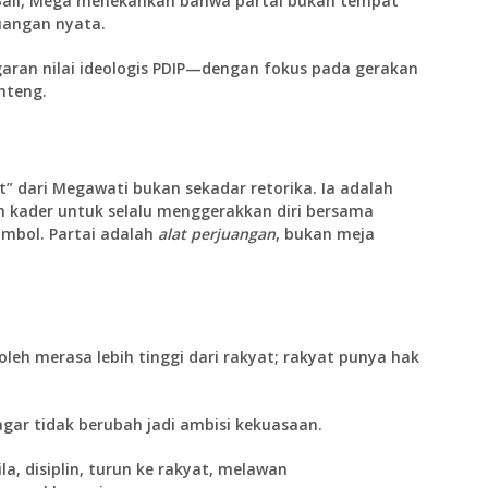
 Bali, Mega menekankan bahwa partai bukan tempat
uangan nyata.
egaran nilai ideologis PDIP—dengan fokus pada gerakan
nteng.
t”
dari Megawati bukan sekadar retorika. Ia adalah
uh kader untuk selalu menggerakkan diri bersama
mbol. Partai adalah
alat perjuangan
, bukan meja
leh merasa lebih tinggi dari rakyat; rakyat punya hak
agar tidak berubah jadi ambisi kekuasaan.
, disiplin, turun ke rakyat, melawan