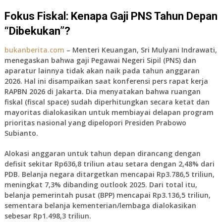
Fokus Fiskal: Kenapa Gaji PNS Tahun Depan
“Dibekukan”?
bukanberita.com
– Menteri Keuangan,
Sri Mulyani Indrawati
,
menegaskan bahwa
gaji Pegawai Negeri Sipil (PNS)
dan
aparatur lainnya
tidak akan naik
pada tahun anggaran
2026. Hal ini disampaikan saat konferensi pers rapat kerja
RAPBN 2026 di Jakarta. Dia menyatakan bahwa ruangan
fiskal (fiscal space) sudah diperhitungkan secara ketat dan
mayoritas dialokasikan untuk membiayai
delapan program
prioritas nasional
yang dipelopori Presiden Prabowo
Subianto.
Alokasi anggaran untuk tahun depan dirancang dengan
defisit sekitar
Rp636,8 triliun
atau setara dengan
2,48% dari
PDB
. Belanja negara ditargetkan mencapai
Rp3.786,5 triliun
,
meningkat 7,3% dibanding outlook 2025. Dari total itu,
belanja pemerintah pusat (BPP)
mencapai
Rp3.136,5 triliun
,
sementara
belanja kementerian/lembaga
dialokasikan
sebesar
Rp1.498,3 triliun.