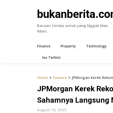
Skip
to
bukanberita.c
content
Bacaan Cerdas untuk yang Nggak Mau
Ribet.
Finance
Property
Technology
Isu Terkini
Home
Finance
JPMorgan Kerek Rekom
JPMorgan Kerek Rekom
Sahamnya Langsung M
August 19, 2025