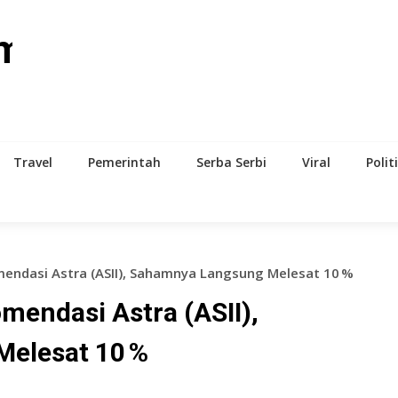
om
Travel
Pemerintah
Serba Serbi
Viral
Polit
endasi Astra (ASII), Sahamnya Langsung Melesat 10 %
endasi Astra (ASII),
elesat 10 %