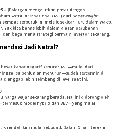
25
– JPMorgan mengejutkan pasar dengan
saham
Astra International (ASII)
dari
underweight
 sempat terpuruk ini melejit sekitar
10 %
dalam waktu
or. Yuk kita bahas lebih dalam alasan perubahan
a, dan bagaimana strategi bermain investor sekarang.
endasi Jadi Netral?
 besar kabar negatif seputar ASII—mulai dari
g hingga isu penjualan menurun—sudah tercermin di
a dianggap lebih seimbang di level saat ini.
0
u harga wajar sekarang berada. Hal ini didorong oleh
termasuk model hybrid dan BEV—yang mulai
k rendah kini mulai rebound. Dalam 5 hari terakhir