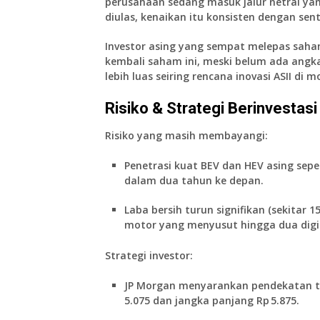
perusahaan sedang masuk jalur netral yang
diulas, kenaikan itu konsisten dengan sen
Investor asing yang sempat melepas saha
kembali saham ini, meski belum ada angk
lebih luas seiring rencana inovasi ASII di m
Risiko & Strategi Berinvesta
Risiko yang masih membayangi:
Penetrasi kuat BEV dan HEV asing sep
dalam dua tahun ke depan.
Laba bersih turun signifikan (sekitar 
motor yang menyusut hingga dua digi
Strategi investor:
JP Morgan menyarankan pendekatan
5.075 dan jangka panjang Rp 5.875.