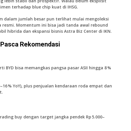
 lebih stabil dan prospektif. Walau belum eksplisit
timen terhadap blue chip kuat di IHSG.
m dalam jumlah besar pun terlihat mulai mengoleksi
a resmi. Momentum ini bisa jadi tanda awal rebound
obil hibrida dan ekspansi bisnis Astra Biz Center di IKN.
si Pasca Rekomendasi
erti BYD bisa memangkas pangsa pasar ASII hingga 8 %
15–16 % YoY), plus penjualan kendaraan roda empat dan
t.
trading buy
dengan target jangka pendek Rp 5.000–