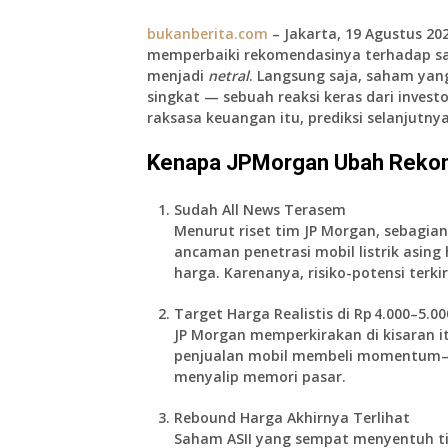
bukanberita.com
– Jakarta, 19 Agustus 20
memperbaiki rekomendasinya terhadap 
menjadi
netral
. Langsung saja, saham yang
singkat — sebuah reaksi keras dari invest
raksasa keuangan itu, prediksi selanjutny
Kenapa JPMorgan Ubah Rekom
Sudah All News Terasem
Menurut riset tim JP Morgan, sebagian
ancaman penetrasi mobil listrik asin
harga. Karenanya, risiko-potensi terkir
Target Harga Realistis di Rp 4.000–5.00
JP Morgan memperkirakan di kisaran it
penjualan mobil membeli momentum—
menyalip memori pasar.
Rebound Harga Akhirnya Terlihat
Saham ASII yang sempat menyentuh titi